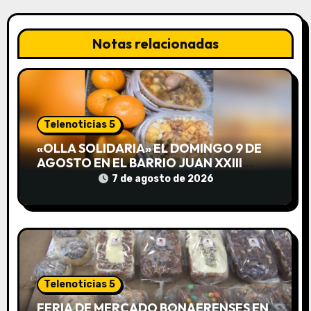
c
Notas relacionadas
i
ó
n
Telenoticias 5
d
«OLLA SOLIDARIA» EL DOMINGO 9 DE
e
AGOSTO EN EL BARRIO JUAN XXIII
DESDE LAS 13 HS
7 de agosto de 2026
e
n
t
r
Telenoticias 5
a
FERIA DE MERCADO BONAERENSES EN