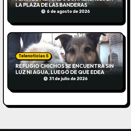
LA PLAZA DE LAS BANDERAS
d
6 de agosto de 2026
a
s
Telenoticias 5
REFUGIO CHICHOS SE ENCUENTRA SIN
LUZ NI AGUA, LUEGO DE QUE EDEA
CORTARA EL SUMINISTRO SIN AVISO
31 de julio de 2026