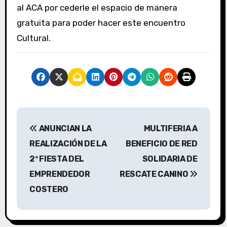
al ACA por cederle el espacio de manera
gratuita para poder hacer este encuentro
Cultural.
N
ANUNCIAN LA
MULTIFERIA A
a
REALIZACIÓN DE LA
BENEFICIO DE RED
v
2ª FIESTA DEL
SOLIDARIA DE
EMPRENDEDOR
RESCATE CANINO
e
COSTERO
g
a