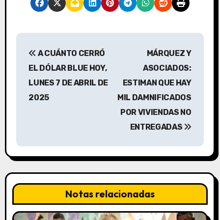
N
A CUÁNTO CERRÓ
MÁRQUEZ Y
a
EL DÓLAR BLUE HOY,
ASOCIADOS:
v
LUNES 7 DE ABRIL DE
ESTIMAN QUE HAY
2025
MIL DAMNIFICADOS
e
POR VIVIENDAS NO
g
ENTREGADAS
a
c
i
Notas relacionadas
ó