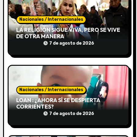
n
d
Nacionales / Internacionales
e
LA RELIGIÓN SIGUE VIVA, PERO SE VIVE
DE OTRA MANERA
e
7 de agosto de 2026
n
t
r
a
Nacionales / Internacionales
d
LOAN : ¿AHORA SÍ SE DESPIERTA
CORRIENTES?
a
7 de agosto de 2026
s