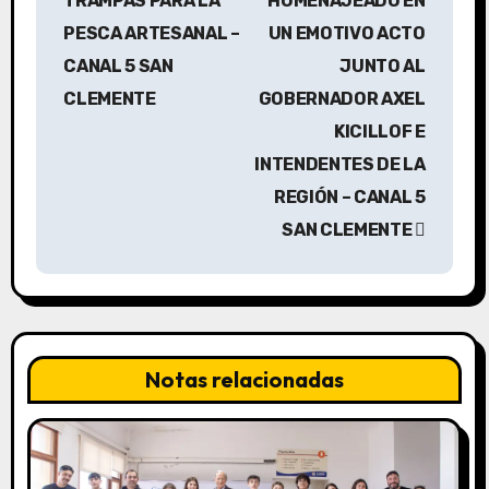
TRAMPAS PARA LA
HOMENAJEADO EN
e
PESCA ARTESANAL –
UN EMOTIVO ACTO
g
CANAL 5 SAN
JUNTO AL
a
CLEMENTE
GOBERNADOR AXEL
KICILLOF E
c
INTENDENTES DE LA
i
REGIÓN – CANAL 5
ó
SAN CLEMENTE
n
d
e
Notas relacionadas
e
n