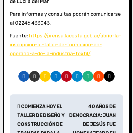
de Lucila del Mar.
Para informes y consultas podrán comunicarse
al 02246 433043.
Fuente:
https://prensa.lacosta.gob.ar/abrio-la-
inscripcion-al-taller-de-formacion-en-
operario-a-de-la-industria-textil/
N
COMIENZA HOY EL
40 AÑOS DE
a
TALLER DE DISEÑO Y
DEMOCRACIA: JUAN
v
CONSTRUCCIÓN DE
DE JESÚS FUE