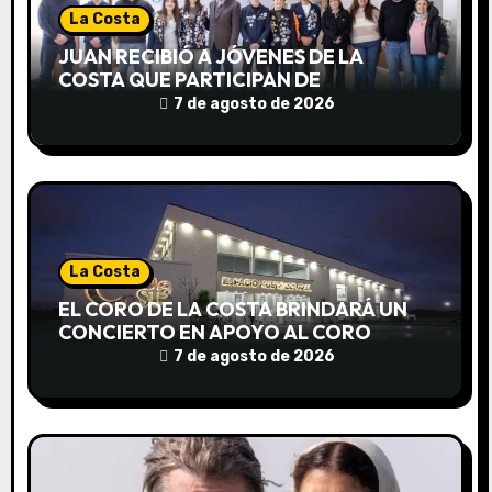
t
La Costa
r
JUAN RECIBIÓ A JÓVENES DE LA
COSTA QUE PARTICIPAN DE
a
INTERCAMBIOS CULTURALES EN
7 de agosto de 2026
DISTINTOS PAÍSES
d
a
s
La Costa
EL CORO DE LA COSTA BRINDARÁ UN
CONCIERTO EN APOYO AL CORO
NACIONAL DE NIÑOS
7 de agosto de 2026