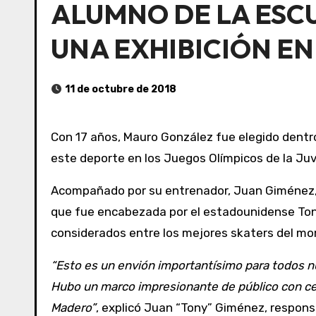
ALUMNO DE LA ESCU
UNA EXHIBICIÓN EN
11 de octubre de 2018
Con 17 años, Mauro González fue elegido dentro de los mejores menores del país que practican skateboarding y participó de una exhibición que ofreció
este deporte en los Juegos Olímpicos de la Juv
Acompañado por su entrenador, Juan Giménez, el
que fue encabezada por el estadounidense Tony 
considerados entre los mejores skaters del m
“Esto es un envión importantísimo para todos n
Hubo un marco impresionante de público con cerc
Madero”
, explicó Juan “Tony” Giménez, respons