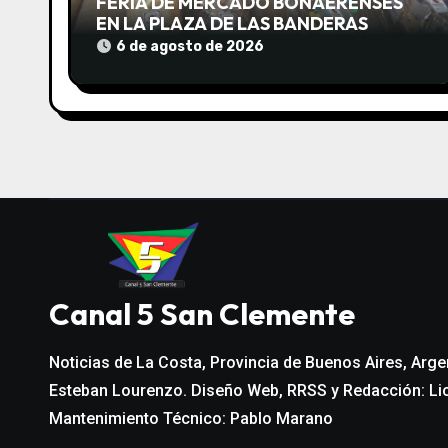
n
FERIA DE MERCADO BONAERENSES
EN LA PLAZA DE LAS BANDERAS
d
6 de agosto de 2026
e
e
n
t
r
a
Canal 5 San Clemente
d
Noticias de La Costa, Provincia de Buenos Aires, Arge
a
Esteban Lourenzo. Diseño Web, RRSS y Redacción: Li
s
Mantenimiento Técnico: Pablo Marano