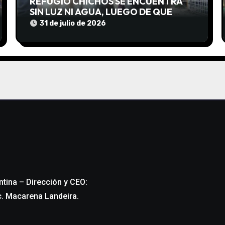
REFUGIO CHICHOS SE ENCUENTRA
SIN LUZ NI AGUA, LUEGO DE QUE
EDEA CORTARA EL SUMINISTRO SIN
31 de julio de 2026
AVISO
ntina – Dirección y CEO:
c. Macarena Landeira.