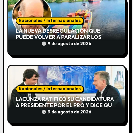
d
e
Nacionales / Internacionales
e
LA NUEVA DESREGULACIÓN QUE
PUEDE VOLVER A PARALIZAR LOS
n
PUERTOS
9 de agosto de 2026
t
r
a
d
Nacionales / Internacionales
LACUNZA RATIFICÓ SU CANDIDATURA
a
A PRESIDENTE POR EL PRO Y DICE QUE
MACRI LO IMPULSÓ
9 de agosto de 2026
s