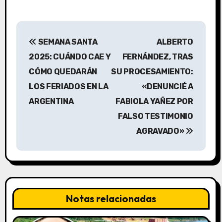
N
SEMANA SANTA
ALBERTO
a
2025: CUÁNDO CAE Y
FERNÁNDEZ, TRAS
v
CÓMO QUEDARÁN
SU PROCESAMIENTO:
LOS FERIADOS EN LA
«DENUNCIÉ A
e
ARGENTINA
FABIOLA YAÑEZ POR
g
FALSO TESTIMONIO
a
AGRAVADO»
c
i
ó
Notas relacionadas
n