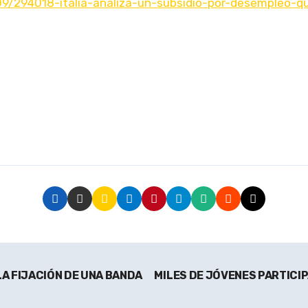
9/294018-italia-analiza-un-subsidio-por-desempleo-qu
A FIJACIÓN DE UNA BANDA
MILES DE JÓVENES PARTICIP