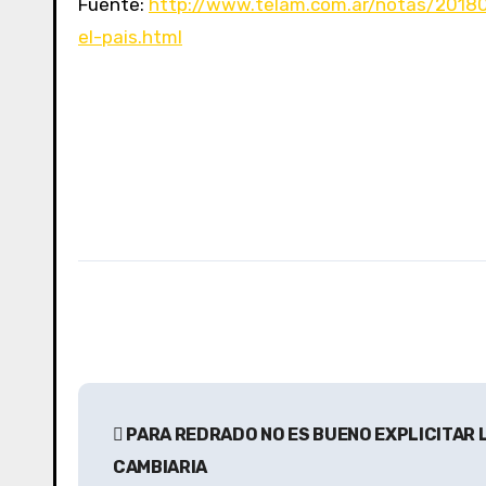
Fuente:
http://www.telam.com.ar/notas/20180
el-pais.html
N
PARA REDRADO NO ES BUENO EXPLICITAR L
a
CAMBIARIA