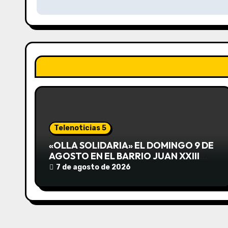
v
e
g
a
c
i
ó
Telenoticias 5
n
«OLLA SOLIDARIA» EL DOMINGO 9 DE
AGOSTO EN EL BARRIO JUAN XXIII
d
DESDE LAS 13 HS
7 de agosto de 2026
e
e