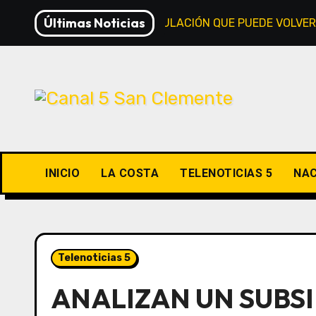
Saltar
Últimas Noticias
LA NUEVA DESREGULACIÓN QUE PUEDE VOLVER
al
contenido
INICIO
LA COSTA
TELENOTICIAS 5
NAC
Telenoticias 5
ANALIZAN UN SUBSI