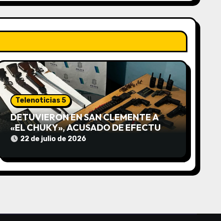
Telenoticias 5
DETUVIERON EN SAN CLEMENTE A
«EL CHUKY», ACUSADO DE EFECTUAR
DISPAROS CONTRA UN
22 de julio de 2026
MOTOCICLISTA: SECUESTRARON
ARMAS, DROGAS Y UN AUTO
ROBADO