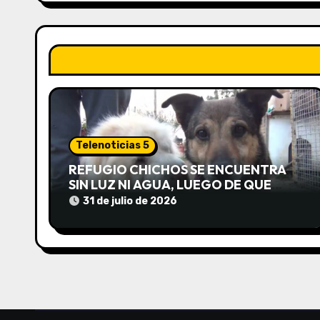
e
g
a
c
i
ó
Telenoticias 5
n
REFUGIO CHICHOS SE ENCUENTRA
SIN LUZ NI AGUA, LUEGO DE QUE
d
EDEA CORTARA EL SUMINISTRO SIN
31 de julio de 2026
AVISO
e
e
n