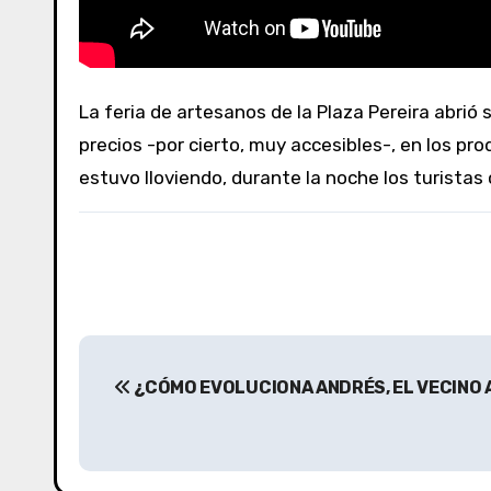
La feria de artesanos de la Plaza Pereira abrió sus puestos esta semana. Ana, una de las feriantes, vio mucha gente caminando, y dijo que coloca sus
precios -por cierto, muy accesibles-, en los pr
estuvo lloviendo, durante la noche los turistas
N
¿CÓMO EVOLUCIONA ANDRÉS, EL VECINO 
a
v