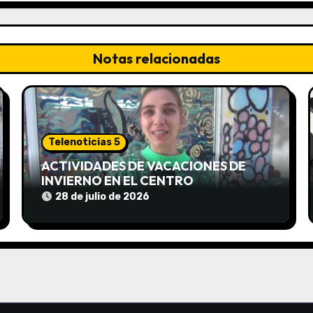
Notas relacionadas
Telenoticias 5
ACTIVIDADES DE VACACIONES DE
INVIERNO EN EL CENTRO
COMUNITARIO EL TALA
28 de julio de 2026