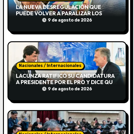
e
LA NUEVA DESREGULACIÓN QUE
PUEDE VOLVER A PARALIZAR LOS
e
PUERTOS
9 de agosto de 2026
n
t
r
a
Nacionales / Internacionales
d
LACUNZA RATIFICÓ SU CANDIDATURA
A PRESIDENTE POR EL PRO Y DICE QUE
a
MACRI LO IMPULSÓ
9 de agosto de 2026
s