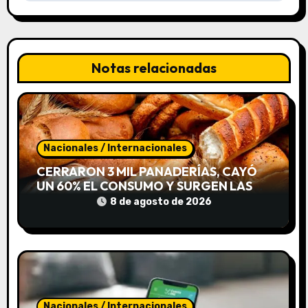
c
i
ó
Notas relacionadas
n
d
e
Nacionales / Internacionales
e
CERRARON 3 MIL PANADERÍAS, CAYÓ
UN 60% EL CONSUMO Y SURGEN LAS
n
«CUEVAS DE PAN»
8 de agosto de 2026
t
r
a
Nacionales / Internacionales