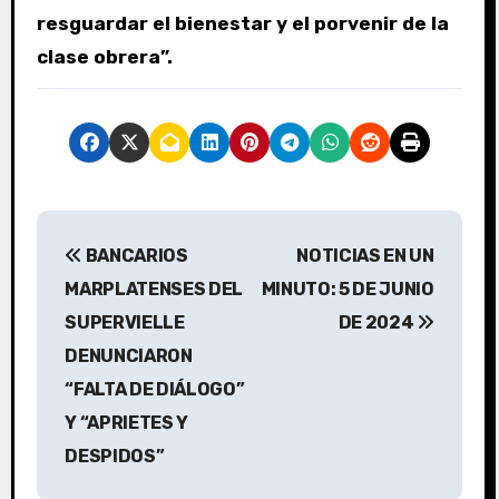
resguardar el bienestar y el porvenir de la
clase obrera”.
N
BANCARIOS
NOTICIAS EN UN
a
MARPLATENSES DEL
MINUTO: 5 DE JUNIO
v
SUPERVIELLE
DE 2024
DENUNCIARON
e
“FALTA DE DIÁLOGO”
g
Y “APRIETES Y
a
DESPIDOS”