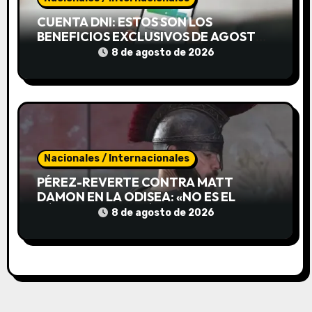
d
CUENTA DNI: ESTOS SON LOS
a
BENEFICIOS EXCLUSIVOS DE AGOSTO
PARA AHORRAR DURANTE TODO EL
8 de agosto de 2026
s
MES
Nacionales / Internacionales
PÉREZ-REVERTE CONTRA MATT
DAMON EN LA ODISEA: «NO ES EL
HÉROE MEDITERRÁNEO QUE NOS
8 de agosto de 2026
CONTÓ HOMERO»