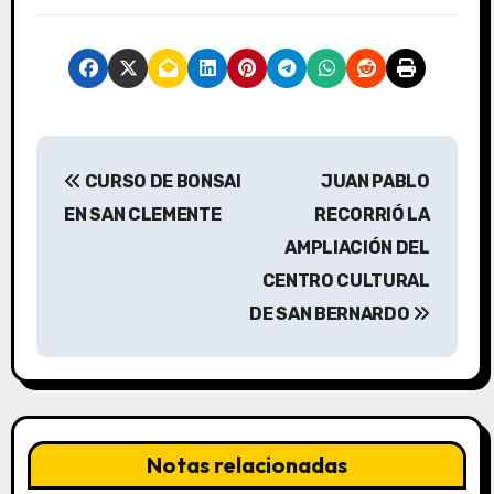
N
CURSO DE BONSAI
JUAN PABLO
a
EN SAN CLEMENTE
RECORRIÓ LA
v
AMPLIACIÓN DEL
CENTRO CULTURAL
e
DE SAN BERNARDO
g
a
c
Notas relacionadas
i