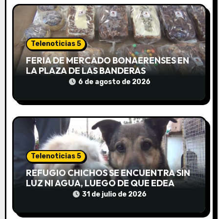
ó
n
Telenoticias 5
d
FERIA DE MERCADO BONAERENSES EN
e
LA PLAZA DE LAS BANDERAS
6 de agosto de 2026
e
n
t
r
Telenoticias 5
a
REFUGIO CHICHOS SE ENCUENTRA SIN
LUZ NI AGUA, LUEGO DE QUE EDEA
d
CORTARA EL SUMINISTRO SIN AVISO
31 de julio de 2026
a