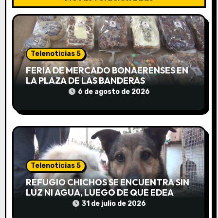
i
ó
n
Telenoticias 5
d
FERIA DE MERCADO BONAERENSES EN
e
LA PLAZA DE LAS BANDERAS
6 de agosto de 2026
e
n
t
r
Telenoticias 5
a
REFUGIO CHICHOS SE ENCUENTRA SIN
LUZ NI AGUA, LUEGO DE QUE EDEA
d
CORTARA EL SUMINISTRO SIN AVISO
31 de julio de 2026