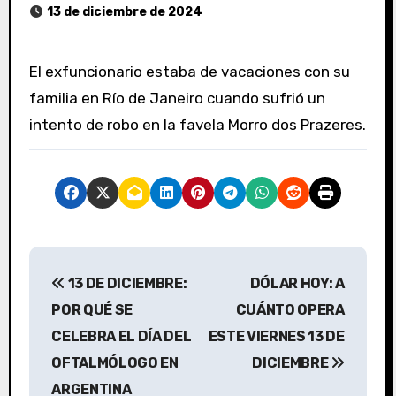
13 de diciembre de 2024
El exfuncionario estaba de vacaciones con su
familia en Río de Janeiro cuando sufrió un
intento de robo en la favela Morro dos Prazeres.
N
13 DE DICIEMBRE:
DÓLAR HOY: A
a
POR QUÉ SE
CUÁNTO OPERA
v
CELEBRA EL DÍA DEL
ESTE VIERNES 13 DE
OFTALMÓLOGO EN
DICIEMBRE
e
ARGENTINA