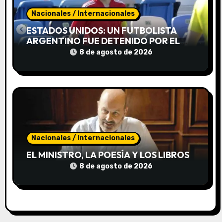
r
Nacionales / Internacionales
a
ESTADOS UNIDOS: UN FUTBOLISTA
ARGENTINO FUE DETENIDO POR EL
d
ICE EN UN AEROPUERTO DE FLORIDA
8 de agosto de 2026
a
s
Nacionales / Internacionales
EL MINISTRO, LA POESÍA Y LOS LIBROS
8 de agosto de 2026