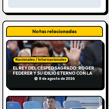
g
a
c
Notas relacionadas
i
ó
n
Nacionales / Internacionales
d
EL REY DEL CÉSPED SAGRADO: ROGER
e
FEDERER Y SU IDILIO ETERNO CON LA
CATEDRAL DE WIMBLEDON
8 de agosto de 2026
e
n
t