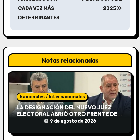
CADA VEZ MÁS
2025
e
DETERMINANTES
g
a
c
Notas relacionadas
i
ó
n
Nacionales / Internacionales
d
LA DESIGNACIÓN DEL NUEVO JUEZ
e
ELECTORAL ABRIÓ OTRO FRENTE DE
DISPUTA ENTRE LLARYORA Y LA
9 de agosto de 2026
e
OPOSICIÓN
n