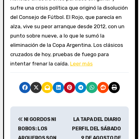
sufre una crisis política que originó la disolución
del Consejo de Fútbol. El Rojo, que parecía en
alza, vive su peor arranque desde 2012, con un
punto sobre nueve, a lo que le sumó la
eliminación de la Copa Argentina. Los clásicos
cruzados de hoy, pruebas de fuego para
intentar frenar la caída.
Leer más
N
NI GORDOS NI
LA TAPA DEL DIARIO
a
BOBOS: LOS
PERFIL DEL SÁBADO
v
ARQUEROS SON
9 DE AGOSTO DE