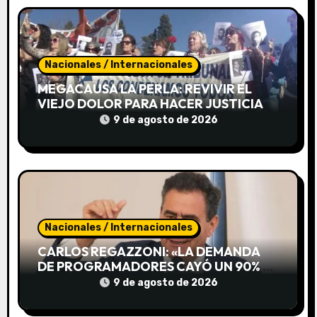
t
r
Nacionales / Internacionales
a
MEGACAUSA LA PERLA: REVIVIR EL
VIEJO DOLOR PARA HACER JUSTICIA
d
9 de agosto de 2026
a
s
Nacionales / Internacionales
CARLOS REGAZZONI: «LA DEMANDA
DE PROGRAMADORES CAYÓ UN 90% Y
VA A SER PEOR»
9 de agosto de 2026