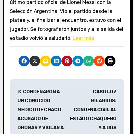
último partido oficial de Lionel Messi con la
Selección Argentina. Vio el partido desde la
platea y, al finalizar el encuentro, estuvo con el
jugador. Se fotografiaron juntos y a la salida del
estadio volvió a saludarlo.
Leer más
N
CONDENARON A
CASO LUZ
a
UN CONOCIDO
MILAGROS:
v
MÉDICO DE CHACO
CONDENA CIVIL AL
ACUSADO DE
ESTADO CHAQUEÑO
e
DROGAR Y VIOLAR A
Y A DOS