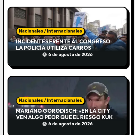
r
a
d
Nacionales / Internacionales
a
INCIDENTES FRENTE AL CONGRESO:
s
LA POLICÍA UTILIZA CARROS
HIDRANTES PARA DISPERSAR LA
6 de agosto de 2026
PROTESTA
Nacionales / Internacionales
MARIANO GORODISCH: «EN LA CITY
VEN ALGO PEOR QUE EL RIESGO KUKA,
EL RIESGO MIRIAM BREGMAN»
6 de agosto de 2026