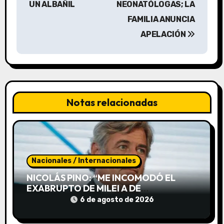
g
UN ALBAÑIL
NEONATÓLOGAS; LA
a
FAMILIA ANUNCIA
APELACIÓN
c
i
ó
n
Notas relacionadas
d
e
e
Nacionales / Internacionales
NICOLÁS PINO: “ME INCOMODÓ EL
n
EXABRUPTO DE MILEI A DE
MENDIGUREN, PERO SUS DICHOS
t
6 de agosto de 2026
FUERON BIEN RECIBIDOS EN LA SALA”