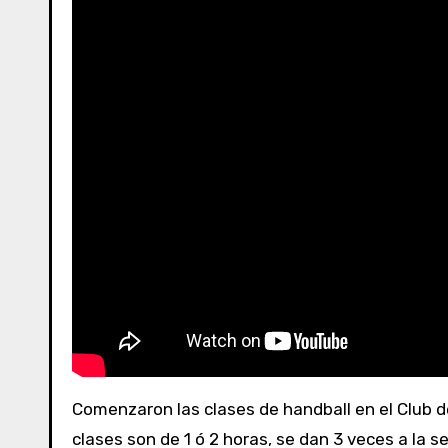
Comenzaron las clases de handball en el Club de Pesca para chicos de 6 a 10 años; y mayores a partir de los 18 años. Dependiendo la categoría, las
clases son de 1 ó 2 horas, se dan 3 veces a la se