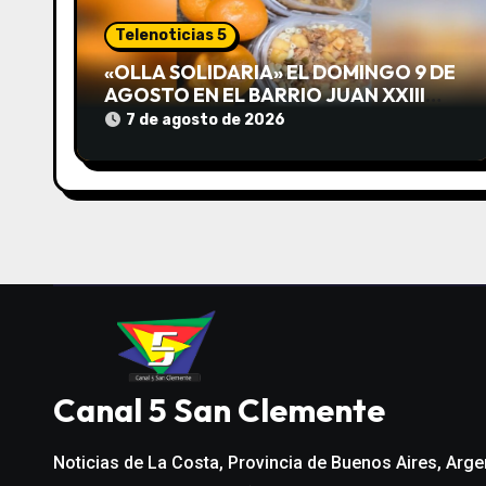
i
Telenoticias 5
ó
«OLLA SOLIDARIA» EL DOMINGO 9 DE
AGOSTO EN EL BARRIO JUAN XXIII
n
DESDE LAS 13 HS
7 de agosto de 2026
d
e
e
n
t
r
Canal 5 San Clemente
a
d
Noticias de La Costa, Provincia de Buenos Aires, Arge