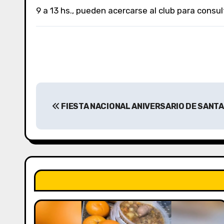
9 a 13 hs., pueden acercarse al club para consul
N
FIESTA NACIONAL ANIVERSARIO DE SANTA
a
v
e
g
a
c