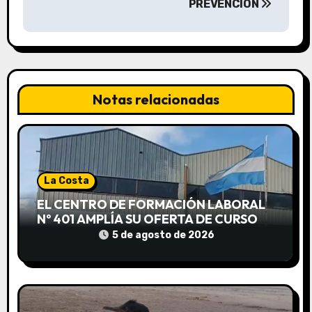
a
PREVENCIÓN
c
i
ó
Notas relacionadas
n
d
e
La Costa
e
EL CENTRO DE FORMACIÓN LABORAL
Nº 401 AMPLÍA SU OFERTA DE CURSOS
n
EN LUCILA DEL MAR
5 de agosto de 2026
t
r