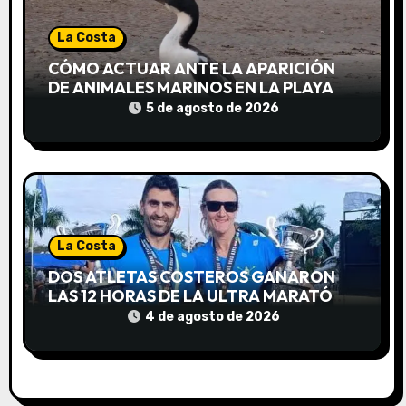
a
d
La Costa
CÓMO ACTUAR ANTE LA APARICIÓN
a
DE ANIMALES MARINOS EN LA PLAYA
5 de agosto de 2026
s
La Costa
DOS ATLETAS COSTEROS GANARON
LAS 12 HORAS DE LA ULTRA MARATÓN
FORMOSA 2026
4 de agosto de 2026