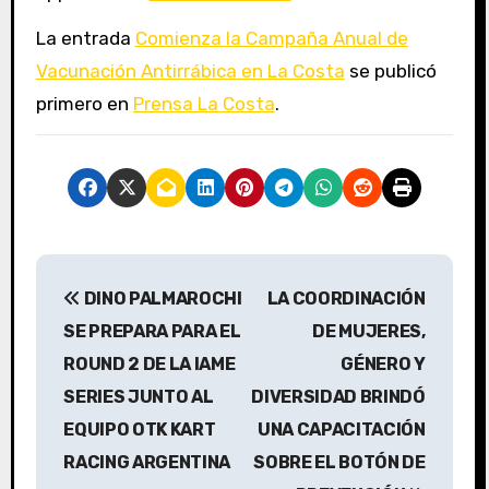
La entrada
Comienza la Campaña Anual de
Vacunación Antirrábica en La Costa
se publicó
primero en
Prensa La Costa
.
N
DINO PALMAROCHI
LA COORDINACIÓN
a
SE PREPARA PARA EL
DE MUJERES,
v
ROUND 2 DE LA IAME
GÉNERO Y
SERIES JUNTO AL
DIVERSIDAD BRINDÓ
e
EQUIPO OTK KART
UNA CAPACITACIÓN
g
RACING ARGENTINA
SOBRE EL BOTÓN DE