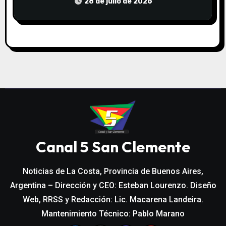
COMUNITARIO EL TALA
28 de julio de 2026
Canal 5 San Clemente
Noticias de La Costa, Provincia de Buenos Aires,
Argentina – Dirección y CEO: Esteban Lourenzo. Diseño
Web, RRSS y Redacción: Lic. Macarena Landeira.
Mantenimiento Técnico: Pablo Marano