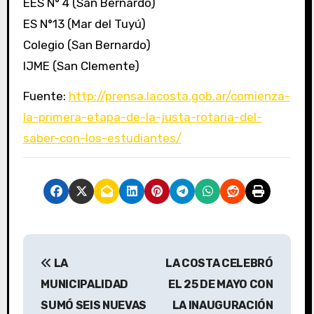
EES N° 4 (San Bernardo)
ES N°13 (Mar del Tuyú)
Colegio (San Bernardo)
IJME (San Clemente)
Fuente:
http://prensa.lacosta.gob.ar/comienza-
la-primera-etapa-de-la-justa-rotaria-del-
saber-con-los-estudiantes/
N
LA
LA COSTA CELEBRÓ
a
MUNICIPALIDAD
EL 25 DE MAYO CON
v
SUMÓ SEIS NUEVAS
LA INAUGURACIÓN