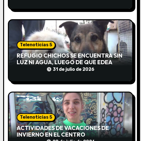
t
r
a
d
Telenoticias 5
REFUGIO CHICHOS SE ENCUENTRA SIN
a
LUZ NI AGUA, LUEGO DE QUE EDEA
CORTARA EL SUMINISTRO SIN AVISO
31 de julio de 2026
s
Telenoticias 5
ACTIVIDADES DE VACACIONES DE
INVIERNO EN EL CENTRO