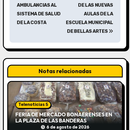
AMBULANCIAS AL
DE LAS NUEVAS
e
SISTEMA DE SALUD
AULAS DE LA
g
DE LA COSTA
ESCUELA MUNICIPAL
a
DE BELLAS ARTES
c
i
ó
Notas relacionadas
n
d
e
Telenoticias 5
e
FERIA DE MERCADO BONAERENSES EN
LA PLAZA DE LAS BANDERAS
n
6 de agosto de 2026