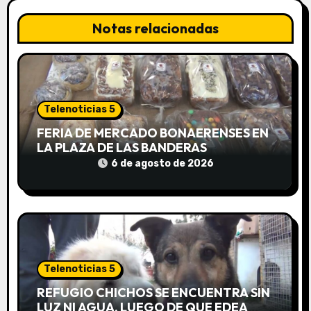
i
Notas relacionadas
ó
n
d
Telenoticias 5
e
FERIA DE MERCADO BONAERENSES EN
LA PLAZA DE LAS BANDERAS
e
6 de agosto de 2026
n
t
r
a
Telenoticias 5
d
REFUGIO CHICHOS SE ENCUENTRA SIN
LUZ NI AGUA, LUEGO DE QUE EDEA