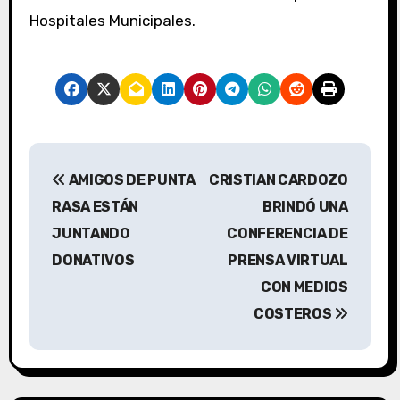
Hospitales Municipales.
N
AMIGOS DE PUNTA
CRISTIAN CARDOZO
a
RASA ESTÁN
BRINDÓ UNA
v
JUNTANDO
CONFERENCIA DE
DONATIVOS
PRENSA VIRTUAL
e
CON MEDIOS
g
COSTEROS
a
c