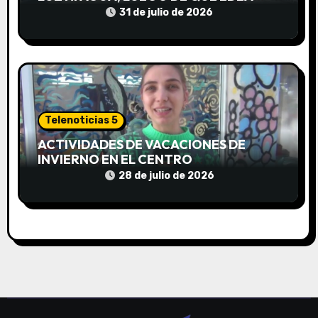
a
CORTARA EL SUMINISTRO SIN AVISO
31 de julio de 2026
s
Telenoticias 5
ACTIVIDADES DE VACACIONES DE
INVIERNO EN EL CENTRO
COMUNITARIO EL TALA
28 de julio de 2026