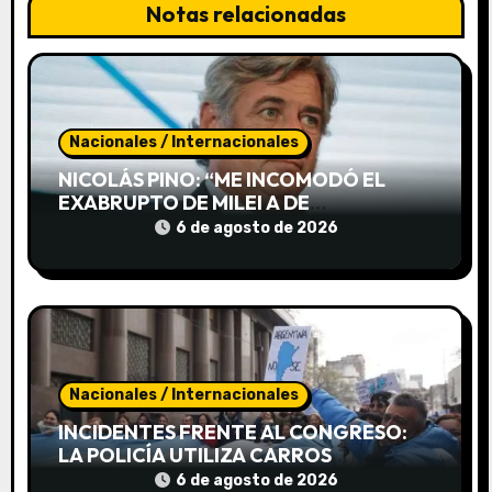
ó
Notas relacionadas
n
d
e
Nacionales / Internacionales
e
NICOLÁS PINO: “ME INCOMODÓ EL
EXABRUPTO DE MILEI A DE
n
MENDIGUREN, PERO SUS DICHOS
6 de agosto de 2026
FUERON BIEN RECIBIDOS EN LA SALA”
t
r
a
d
Nacionales / Internacionales
INCIDENTES FRENTE AL CONGRESO:
a
LA POLICÍA UTILIZA CARROS
HIDRANTES PARA DISPERSAR LA
6 de agosto de 2026