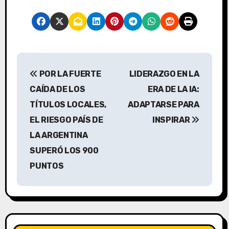
N
POR LA FUERTE
LIDERAZGO EN LA
a
CAÍDA DE LOS
ERA DE LA IA:
v
TÍTULOS LOCALES,
ADAPTARSE PARA
EL RIESGO PAÍS DE
INSPIRAR
e
LA ARGENTINA
g
SUPERÓ LOS 900
a
PUNTOS
c
i