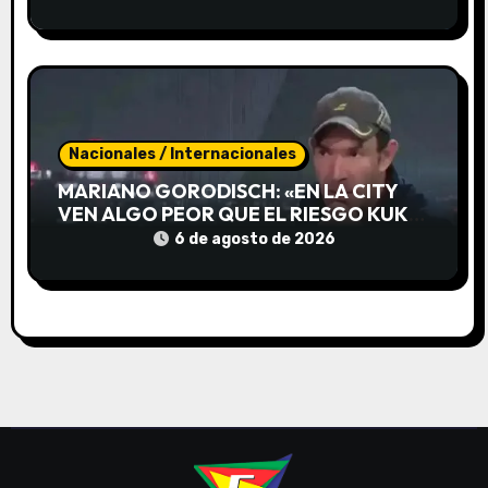
s
PROTESTA
Nacionales / Internacionales
MARIANO GORODISCH: «EN LA CITY
VEN ALGO PEOR QUE EL RIESGO KUKA,
EL RIESGO MIRIAM BREGMAN»
6 de agosto de 2026