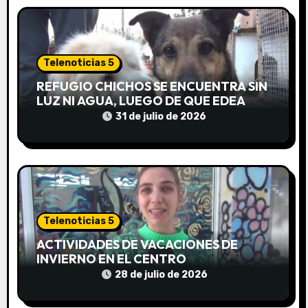
t
r
Telenoticias 5
a
REFUGIO CHICHOS SE ENCUENTRA SIN
LUZ NI AGUA, LUEGO DE QUE EDEA
d
CORTARA EL SUMINISTRO SIN AVISO
31 de julio de 2026
a
s
Telenoticias 5
ACTIVIDADES DE VACACIONES DE
INVIERNO EN EL CENTRO
COMUNITARIO EL TALA
28 de julio de 2026