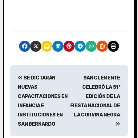
N
SE DICTARÁN
SAN CLEMENTE
a
NUEVAS
CELEBRÓ LA 51ª
v
CAPACITACIONES EN
EDICIÓN DE LA
INFANCIA E
FIESTA NACIONAL DE
e
INSTITUCIONES EN
LA CORVINA NEGRA
g
SAN BERNARDO
a