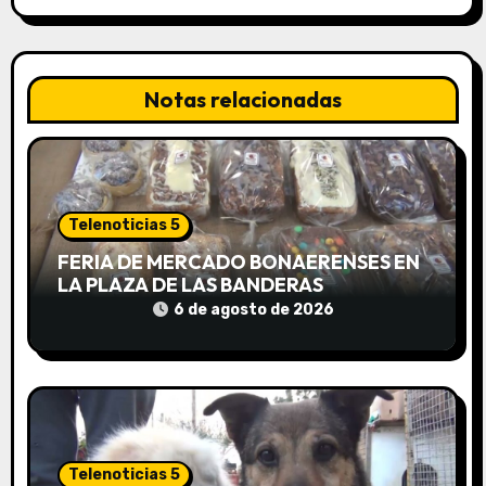
c
i
Notas relacionadas
ó
n
d
Telenoticias 5
e
FERIA DE MERCADO BONAERENSES EN
LA PLAZA DE LAS BANDERAS
e
6 de agosto de 2026
n
t
r
a
Telenoticias 5