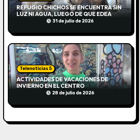
d
REFUGIO CHICHOS SE ENCUENTRA SIN
LUZ NI AGUA, LUEGO DE QUE EDEA
a
CORTARA EL SUMINISTRO SIN AVISO
31 de julio de 2026
s
Telenoticias 5
ACTIVIDADES DE VACACIONES DE
INVIERNO EN EL CENTRO
COMUNITARIO EL TALA
28 de julio de 2026