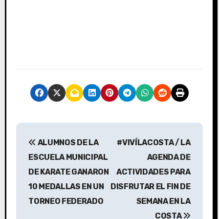
N
ALUMNOS DE LA
#VIVÍLACOSTA / LA
a
ESCUELA MUNICIPAL
AGENDA DE
v
DE KARATE GANARON
ACTIVIDADES PARA
10 MEDALLAS EN UN
DISFRUTAR EL FIN DE
e
TORNEO FEDERADO
SEMANA EN LA
g
COSTA