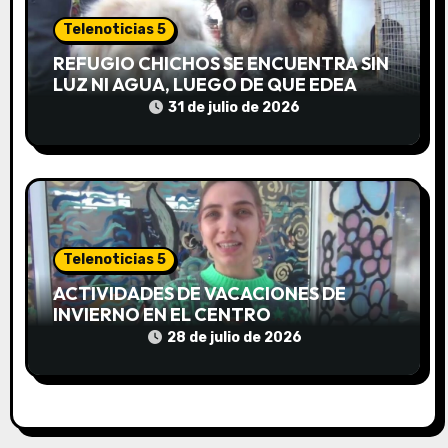
a
Telenoticias 5
d
REFUGIO CHICHOS SE ENCUENTRA SIN
LUZ NI AGUA, LUEGO DE QUE EDEA
a
CORTARA EL SUMINISTRO SIN AVISO
31 de julio de 2026
s
Telenoticias 5
ACTIVIDADES DE VACACIONES DE
INVIERNO EN EL CENTRO
COMUNITARIO EL TALA
28 de julio de 2026