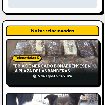
a
c
i
Notas relacionadas
ó
n
d
Telenoticias 5
e
FERIA DE MERCADO BONAERENSES EN
LA PLAZA DE LAS BANDERAS
e
6 de agosto de 2026
n
t
r