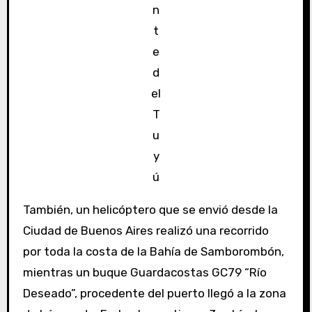
n
t
e
d
el
T
u
y
ú
También, un helicóptero que se envió desde la
Ciudad de Buenos Aires realizó una recorrido
por toda la costa de la Bahía de Samborombón,
mientras un buque Guardacostas GC79 “Río
Deseado”, procedente del puerto llegó a la zona