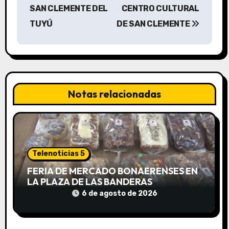
v
SAN CLEMENTE DEL
CENTRO CULTURAL
TUYÚ
DE SAN CLEMENTE
e
g
a
c
Notas relacionadas
i
ó
n
Telenoticias 5
FERIA DE MERCADO BONAERENSES EN
d
LA PLAZA DE LAS BANDERAS
e
6 de agosto de 2026
e