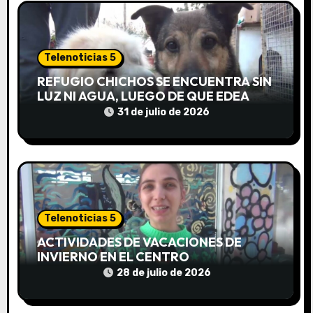
n
t
Telenoticias 5
r
REFUGIO CHICHOS SE ENCUENTRA SIN
a
LUZ NI AGUA, LUEGO DE QUE EDEA
CORTARA EL SUMINISTRO SIN AVISO
31 de julio de 2026
d
a
s
Telenoticias 5
ACTIVIDADES DE VACACIONES DE
INVIERNO EN EL CENTRO
COMUNITARIO EL TALA
28 de julio de 2026