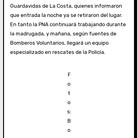
Guardavidas de La Costa, quienes informaron
que entrada la noche ya se retiraron del lugar.
En tanto la PNA continuará trabajando durante
la madrugada, y mañana, según fuentes de
Bomberos Voluntarios, llegará un equipo
especializado en rescates de la Policía.
F
o
t
o
s:
B
o