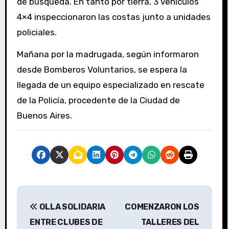
de búsqueda. En tanto por tierra, 3 vehículos
4×4 inspeccionaron las costas junto a unidades
policiales.
Mañana por la madrugada, según informaron
desde Bomberos Voluntarios, se espera la
llegada de un equipo especializado en rescate
de la Policía, procedente de la Ciudad de
Buenos Aires.
N
OLLA SOLIDARIA
COMENZARON LOS
a
ENTRE CLUBES DE
TALLERES DEL