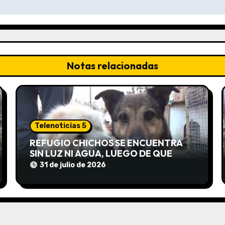
Notas relacionadas
Telenoticias 5
REFUGIO CHICHOS SE ENCUENTRA
SIN LUZ NI AGUA, LUEGO DE QUE
EDEA CORTARA EL SUMINISTRO SIN
31 de julio de 2026
AVISO