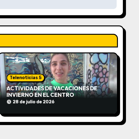
Telenoticias 5
ACTIVIDADES DE VACACIONES DE
INVIERNO EN EL CENTRO
COMUNITARIO EL TALA
28 de julio de 2026