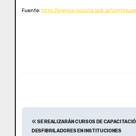
Fuente:
http://prensa.lacosta.gob.ar/continua
N
SE REALIZARÁN CURSOS DE CAPACITACIÓN
a
DESFIBRILADORES EN INSTITUCIONES