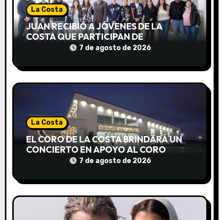
d
La Costa
e
JUAN RECIBIÓ A JÓVENES DE LA
COSTA QUE PARTICIPAN DE
e
INTERCAMBIOS CULTURALES EN
7 de agosto de 2026
DISTINTOS PAÍSES
n
t
r
a
La Costa
d
EL CORO DE LA COSTA BRINDARÁ UN
CONCIERTO EN APOYO AL CORO
a
NACIONAL DE NIÑOS
7 de agosto de 2026
s