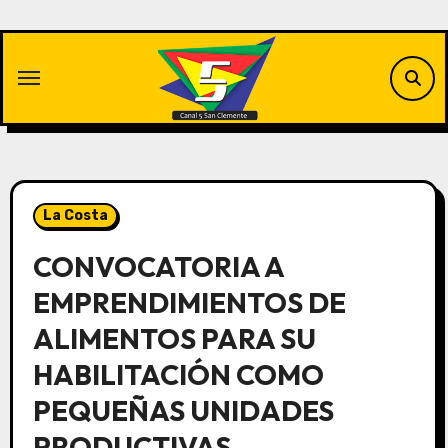
Saltar
al
contenido
La Costa
CONVOCATORIA A
EMPRENDIMIENTOS DE
ALIMENTOS PARA SU
HABILITACIÓN COMO
PEQUEÑAS UNIDADES
PRODUCTIVAS