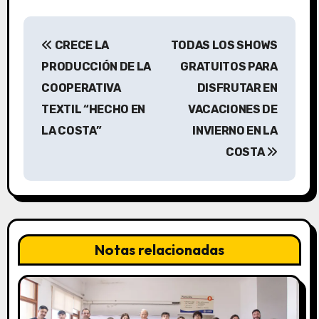
N
CRECE LA
TODAS LOS SHOWS
a
PRODUCCIÓN DE LA
GRATUITOS PARA
v
COOPERATIVA
DISFRUTAR EN
TEXTIL “HECHO EN
VACACIONES DE
e
LA COSTA”
INVIERNO EN LA
g
COSTA
a
c
i
Notas relacionadas
ó
n