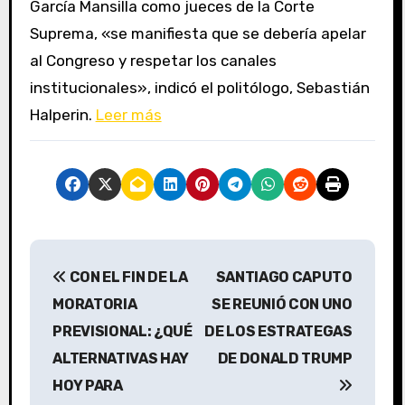
García Mansilla como jueces de la Corte
Suprema, «se manifiesta que se debería apelar
al Congreso y respetar los canales
institucionales», indicó el politólogo, Sebastián
Halperin.
Leer más
N
CON EL FIN DE LA
SANTIAGO CAPUTO
a
MORATORIA
SE REUNIÓ CON UNO
v
PREVISIONAL: ¿QUÉ
DE LOS ESTRATEGAS
ALTERNATIVAS HAY
DE DONALD TRUMP
e
HOY PARA