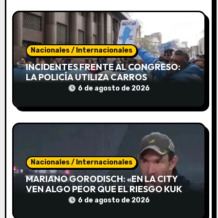
r
a
d
Nacionales / Internacionales
a
INCIDENTES FRENTE AL CONGRESO:
s
LA POLICÍA UTILIZA CARROS
HIDRANTES PARA DISPERSAR LA
6 de agosto de 2026
PROTESTA
Nacionales / Internacionales
MARIANO GORODISCH: «EN LA CITY
VEN ALGO PEOR QUE EL RIESGO KUKA,
EL RIESGO MIRIAM BREGMAN»
6 de agosto de 2026