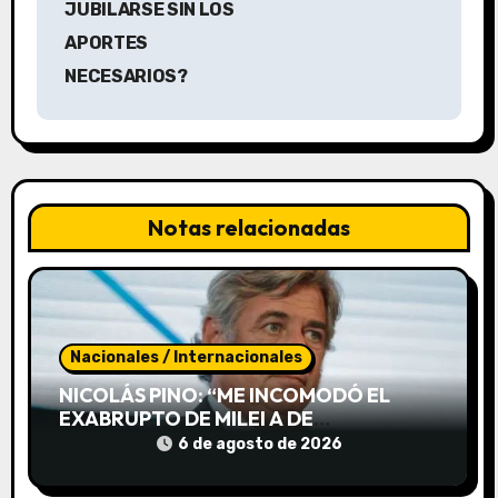
g
JUBILARSE SIN LOS
a
APORTES
NECESARIOS?
c
i
ó
n
Notas relacionadas
d
e
e
Nacionales / Internacionales
NICOLÁS PINO: “ME INCOMODÓ EL
n
EXABRUPTO DE MILEI A DE
MENDIGUREN, PERO SUS DICHOS
t
6 de agosto de 2026
FUERON BIEN RECIBIDOS EN LA SALA”