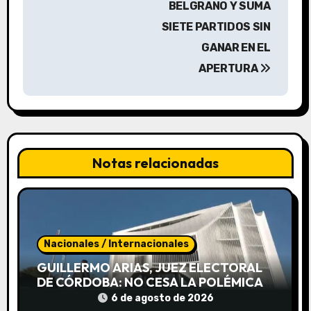
g
BELGRANO Y SUMA
a
SIETE PARTIDOS SIN
GANAR EN EL
c
APERTURA
i
ó
n
Notas relacionadas
d
e
e
Nacionales / Internacionales
n
GUILLERMO ARIAS, JUEZ ELECTORAL
t
DE CÓRDOBA: NO CESA LA POLÉMICA
POR EL CONCURSO
6 de agosto de 2026