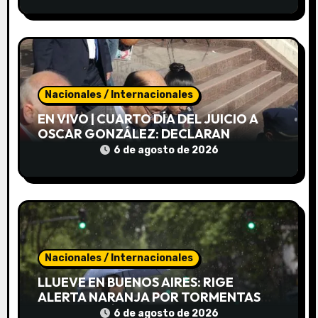
r
a
d
a
Nacionales / Internacionales
s
EN VIVO | CUARTO DÍA DEL JUICIO A
OSCAR GONZÁLEZ: DECLARAN
AUTOMOVILISTAS QUE CIRCULABAN
6 de agosto de 2026
POR ALTAS CUMBRES EL DÍA DEL
CHOQUE
Nacionales / Internacionales
LLUEVE EN BUENOS AIRES: RIGE
ALERTA NARANJA POR TORMENTAS
FUERTES, RÁFAGAS Y UN BRUSCO
6 de agosto de 2026