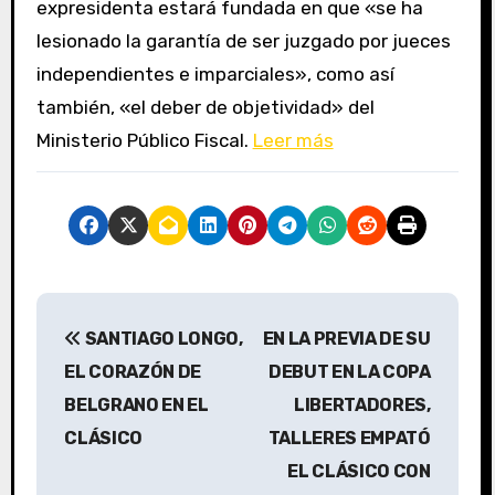
expresidenta estará fundada en que «se ha
lesionado la garantía de ser juzgado por jueces
independientes e imparciales», como así
también, «el deber de objetividad» del
Ministerio Público Fiscal.
Leer más
N
SANTIAGO LONGO,
EN LA PREVIA DE SU
a
EL CORAZÓN DE
DEBUT EN LA COPA
v
BELGRANO EN EL
LIBERTADORES,
CLÁSICO
TALLERES EMPATÓ
e
EL CLÁSICO CON