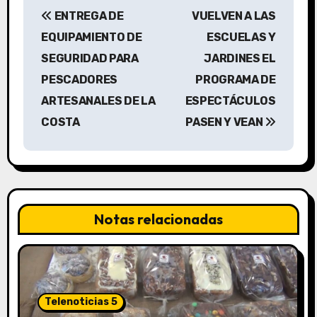
N
ENTREGA DE
VUELVEN A LAS
a
EQUIPAMIENTO DE
ESCUELAS Y
v
SEGURIDAD PARA
JARDINES EL
PESCADORES
PROGRAMA DE
e
ARTESANALES DE LA
ESPECTÁCULOS
g
COSTA
PASEN Y VEAN
a
c
i
Notas relacionadas
ó
n
d
Telenoticias 5