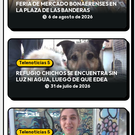
e
FERIA DE MERCADO BONAERENSES EN
LA PLAZA DE LAS BANDERAS
e
6 de agosto de 2026
n
t
r
a
Telenoticias 5
d
REFUGIO CHICHOS SE ENCUENTRA SIN
LUZ NI AGUA, LUEGO DE QUE EDEA
a
CORTARA EL SUMINISTRO SIN AVISO
31 de julio de 2026
s
Telenoticias 5