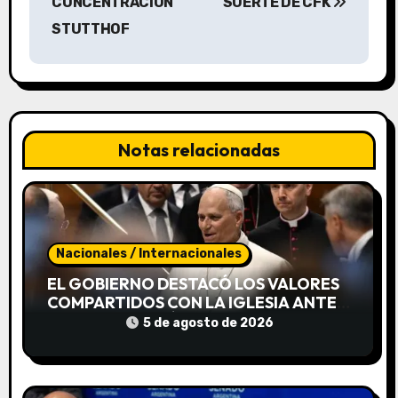
a
CONCENTRACIÓN
SUERTE DE CFK
STUTTHOF
c
i
ó
n
Notas relacionadas
d
e
e
Nacionales / Internacionales
EL GOBIERNO DESTACÓ LOS VALORES
n
COMPARTIDOS CON LA IGLESIA ANTE
LA VISITA DE LEÓN XIV
t
5 de agosto de 2026
r