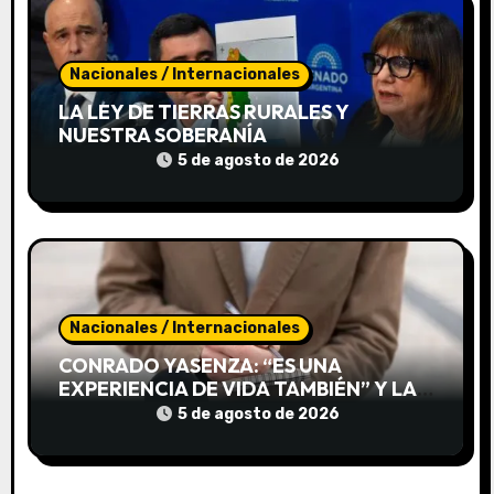
a
d
Nacionales / Internacionales
a
LA LEY DE TIERRAS RURALES Y
s
NUESTRA SOBERANÍA
5 de agosto de 2026
Nacionales / Internacionales
CONRADO YASENZA: “ES UNA
EXPERIENCIA DE VIDA TAMBIÉN” Y LA
RESISTENCIA DE SOSTENER 25 AÑOS
5 de agosto de 2026
DE PERIODISMO AUTOGESTIVO