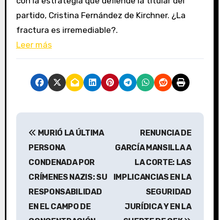
con la estrategia que defiende la titular del
partido, Cristina Fernández de Kirchner. ¿La
fractura es irremediable?.
Leer más
N
MURIÓ LA ÚLTIMA
RENUNCIA DE
a
PERSONA
GARCÍA MANSILLA A
v
CONDENADA POR
LA CORTE: LAS
CRÍMENES NAZIS: SU
IMPLICANCIAS EN LA
e
RESPONSABILIDAD
SEGURIDAD
g
EN EL CAMPO DE
JURÍDICA Y EN LA