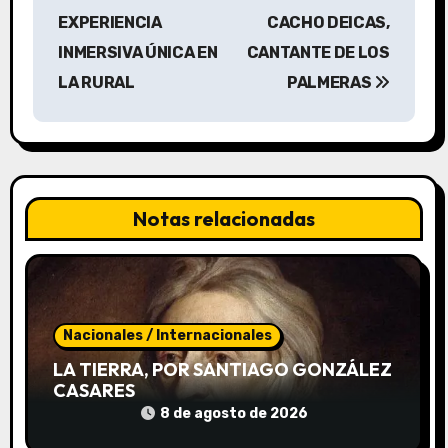
v
EXPERIENCIA
CACHO DEICAS,
INMERSIVA ÚNICA EN
CANTANTE DE LOS
e
LA RURAL
PALMERAS
g
a
c
Notas relacionadas
i
ó
n
Nacionales / Internacionales
d
LA TIERRA, POR SANTIAGO GONZÁLEZ
e
CASARES
8 de agosto de 2026
e