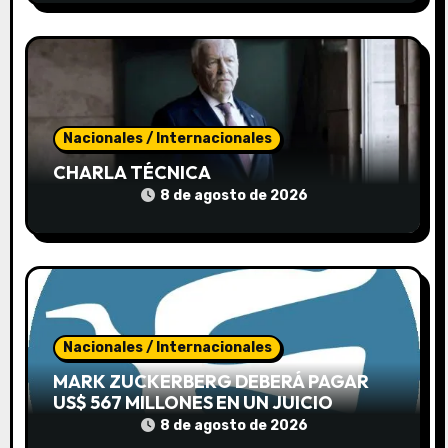
n
t
r
a
Nacionales / Internacionales
CHARLA TÉCNICA
d
8 de agosto de 2026
a
s
Nacionales / Internacionales
MARK ZUCKERBERG DEBERÁ PAGAR
US$ 567 MILLONES EN UN JUICIO
8 de agosto de 2026