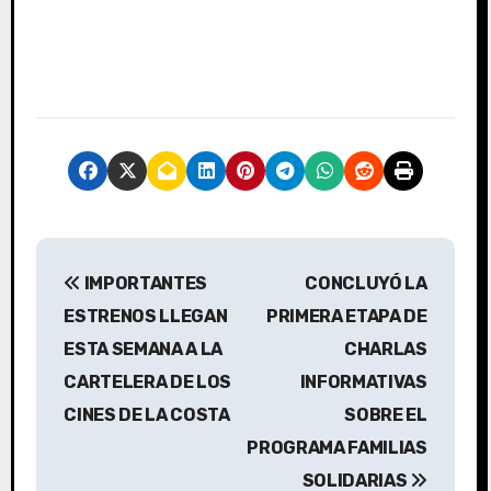
N
IMPORTANTES
CONCLUYÓ LA
a
ESTRENOS LLEGAN
PRIMERA ETAPA DE
v
ESTA SEMANA A LA
CHARLAS
CARTELERA DE LOS
INFORMATIVAS
e
CINES DE LA COSTA
SOBRE EL
g
PROGRAMA FAMILIAS
a
SOLIDARIAS