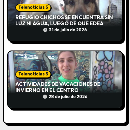
d
Telenoticias 5
REFUGIO CHICHOS SE ENCUENTRA SIN
a
LUZ NI AGUA, LUEGO DE QUE EDEA
CORTARA EL SUMINISTRO SIN AVISO
31 de julio de 2026
s
Telenoticias 5
ACTIVIDADES DE VACACIONES DE
INVIERNO EN EL CENTRO
COMUNITARIO EL TALA
28 de julio de 2026