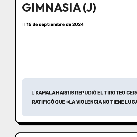
GIMNASIA (J)
16 de septiembre de 2024
N
KAMALA HARRIS REPUDIÓ EL TIROTEO CER
a
RATIFICÓ QUE «LA VIOLENCIA NO TIENE LUG
v
e
g