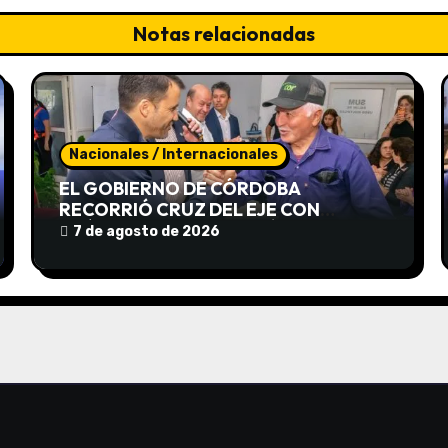
Notas relacionadas
Nacionales / Internacionales
EL GOBIERNO DE CÓRDOBA
RECORRIÓ CRUZ DEL EJE CON
CRÉDITOS, CAPACITACIÓN Y APOYO
7 de agosto de 2026
A EMPRENDEDORES