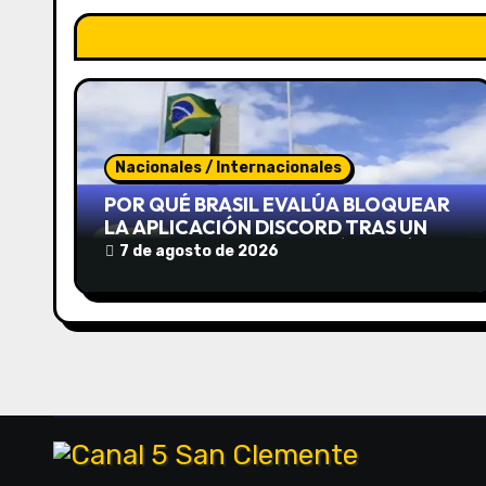
a
c
i
ó
Nacionales / Internacionales
n
POR QUÉ BRASIL EVALÚA BLOQUEAR
LA APLICACIÓN DISCORD TRAS UN
d
CASO QUE CONMOCIONÓ AL PAÍS
7 de agosto de 2026
e
e
n
t
r