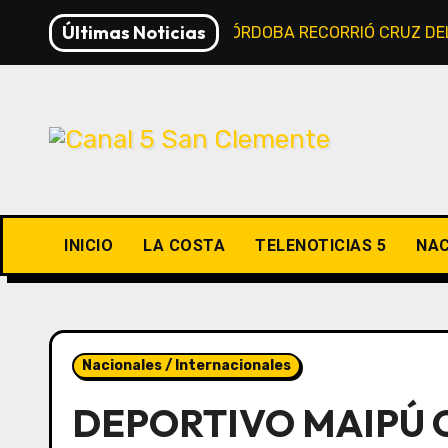
Saltar
Últimas Noticias
EL GOBIERNO DE CÓRDOBA RECORRIÓ CRUZ DE
al
contenido
INICIO
LA COSTA
TELENOTICIAS 5
NAC
Nacionales / Internacionales
DEPORTIVO MAIPÚ C