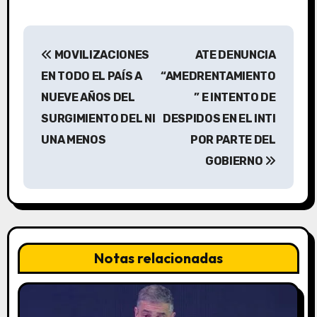
N
MOVILIZACIONES
ATE DENUNCIA
a
EN TODO EL PAÍS A
“AMEDRENTAMIENTO
v
NUEVE AÑOS DEL
” E INTENTO DE
SURGIMIENTO DEL NI
DESPIDOS EN EL INTI
e
UNA MENOS
POR PARTE DEL
g
GOBIERNO
a
c
i
Notas relacionadas
ó
n