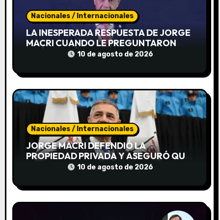
d
Nacionales / Internacionales
e
LA INESPERADA RESPUESTA DE JORGE
MACRI CUANDO LE PREGUNTARON
e
QUÉ PASARÍA SI TUVIERA QUE
10 de agosto de 2026
ENFRENTAR A PATRICIA BULLRICH EN
n
LAS ELECCIONES 2027
t
r
a
Nacionales / Internacionales
d
JORGE MACRI DEFENDIÓ LA
PROPIEDAD PRIVADA Y ASEGURÓ QUE
a
SE RECUPERARON 901 VIVIENDAS
10 de agosto de 2026
USURPADAS EN LA CIUDAD
s