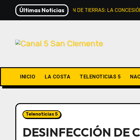
Saltar
Últimas Noticias
EXTRANJERIZACIÓN DE TIERRAS: LA CONCESIÓ
al
contenido
INICIO
LA COSTA
TELENOTICIAS 5
NAC
Telenoticias 5
DESINFECCIÓN DE 