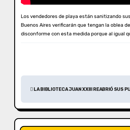
Los vendedores de playa están sanitizando sus carros una vez por semana por un valor de $3.000, dado que según les informaron, desde Provincia de
Buenos Aires verificarán que tengan la oblea d
disconforme con esta medida porque al igual que
N
LA BIBLIOTECA JUAN XXIII REABRIÓ SUS 
a
v
e
g