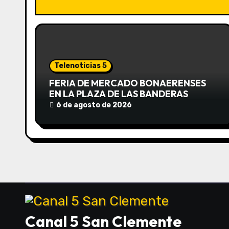
a
c
i
Telenoticias 5
ó
FERIA DE MERCADO BONAERENSES
EN LA PLAZA DE LAS BANDERAS
n
6 de agosto de 2026
d
e
e
n
t
Canal 5 San Clemente
r