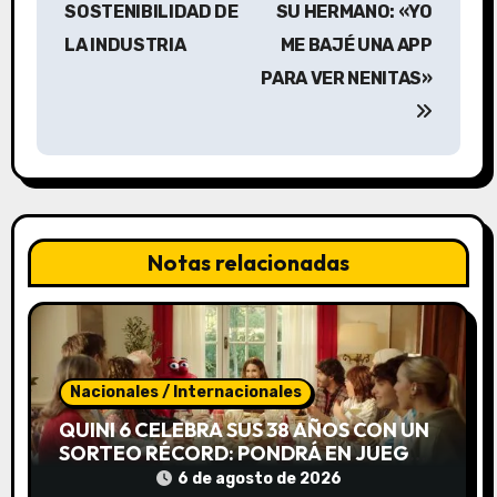
SOSTENIBILIDAD DE
SU HERMANO: «YO
g
LA INDUSTRIA
ME BAJÉ UNA APP
a
PARA VER NENITAS»
c
i
ó
n
Notas relacionadas
d
e
e
Nacionales / Internacionales
QUINI 6 CELEBRA SUS 38 AÑOS CON UN
n
SORTEO RÉCORD: PONDRÁ EN JUEGO
UN POZO ESTIMADO DE $20.000
t
6 de agosto de 2026