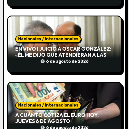
MILLONES Y UN SIEMPRE SALE DE USD 3
MILLONES
r
a
d
Nacionales / Internacionales
a
EN VIVO | JUICIO A OSCAR GONZÁLEZ:
s
«ÉL ME DIJO QUE ATENDIERAN A LAS
PERSONAS DEL OTRO VEHÍCULO»
6 de agosto de 2026
Nacionales / Internacionales
A CUÁNTO COTIZA EL EURO HOY,
JUEVES 6 DE AGOSTO
6 de agosto de 2026