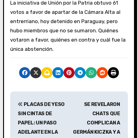
La iniciativa de Unión por la Patria obtuvo 61
votos a favor de apartar de la Cámara Alta al
entrerriano, hoy detenido en Paraguay, pero
hubo miembros que no se sumaron. Quiénes
votaron a favor, quiénes en contra y cuál fue la
única abstención.
N
PLACAS DE YESO
SE REVELARON
a
SIN CINTAS DE
CHATS QUE
v
PAPEL: UN PASO
COMPLICAN A
ADELANTE EN LA
GERMÁN KICZKA Y A
e