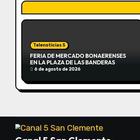
a
c
i
ó
Telenoticias 5
n
FERIA DE MERCADO BONAERENSES
EN LA PLAZA DE LAS BANDERAS
d
6 de agosto de 2026
e
e
n
t
r