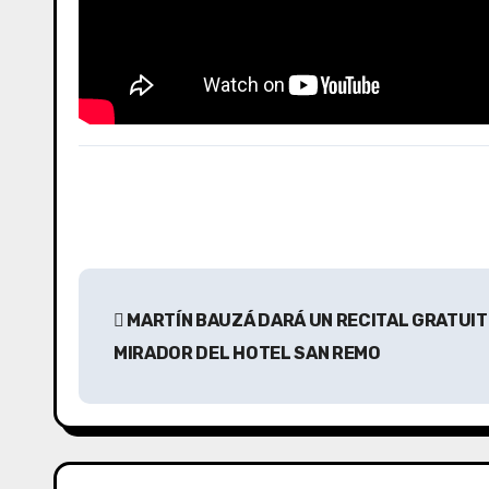
N
MARTÍN BAUZÁ DARÁ UN RECITAL GRATUITO
a
MIRADOR DEL HOTEL SAN REMO
v
e
g