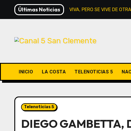
Saltar
Últimas Noticias
LA RELIGIÓN SIGUE VIVA, PERO SE VIVE DE OT
al
contenido
INICIO
LA COSTA
TELENOTICIAS 5
NAC
Telenoticias 5
DIEGO GAMBETTA, D