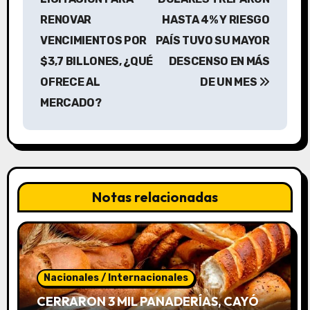
RENOVAR
HASTA 4% Y RIESGO
e
VENCIMIENTOS POR
PAÍS TUVO SU MAYOR
g
$3,7 BILLONES, ¿QUÉ
DESCENSO EN MÁS
a
OFRECE AL
DE UN MES
MERCADO?
c
i
ó
n
Notas relacionadas
d
e
e
Nacionales / Internacionales
CERRARON 3 MIL PANADERÍAS, CAYÓ