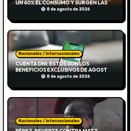
n
UN 60% EL CONSUMO Y SURGEN LAS
«CUEVAS DE PAN»
t
8 de agosto de 2026
r
a
d
Nacionales / Internacionales
a
CUENTA DNI: ESTOS SON LOS
s
BENEFICIOS EXCLUSIVOS DE AGOSTO
PARA AHORRAR DURANTE TODO EL
8 de agosto de 2026
MES
Nacionales / Internacionales
PÉREZ-REVERTE CONTRA MATT