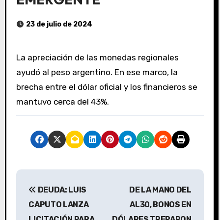
23 de julio de 2024
La apreciación de las monedas regionales
ayudó al peso argentino. En ese marco, la
brecha entre el dólar oficial y los financieros se
mantuvo cerca del 43%.
N
DEUDA: LUIS
DE LA MANO DEL
a
CAPUTO LANZA
AL30, BONOS EN
v
LICITACIÓN PARA
DÓLARES TREPARON