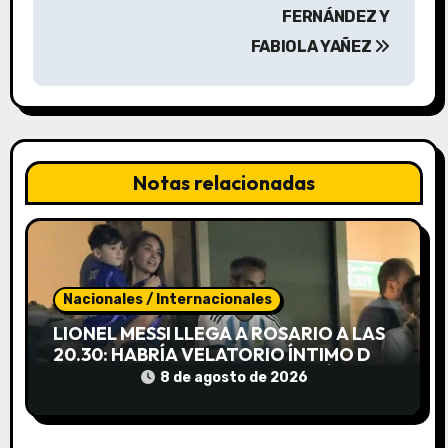
g
FERNÁNDEZ Y
a
FABIOLA YAÑEZ
c
i
ó
Notas relacionadas
n
d
e
Nacionales / Internacionales
e
LIONEL MESSI LLEGA A ROSARIO A LAS
20.30: HABRÍA VELATORIO ÍNTIMO DE
n
JORGE MESSI, SIN ACCESO AL PÚBLICO
8 de agosto de 2026
t