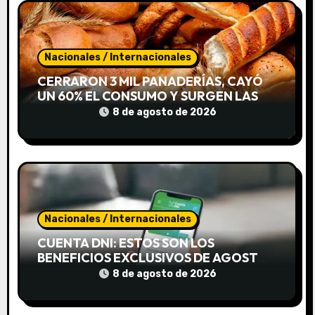
r
a
d
Nacionales / Internacionales
CERRARON 3 MIL PANADERÍAS, CAYÓ
a
UN 60% EL CONSUMO Y SURGEN LAS
«CUEVAS DE PAN»
8 de agosto de 2026
s
Nacionales / Internacionales
CUENTA DNI: ESTOS SON LOS
BENEFICIOS EXCLUSIVOS DE AGOSTO
PARA AHORRAR DURANTE TODO EL
8 de agosto de 2026
MES