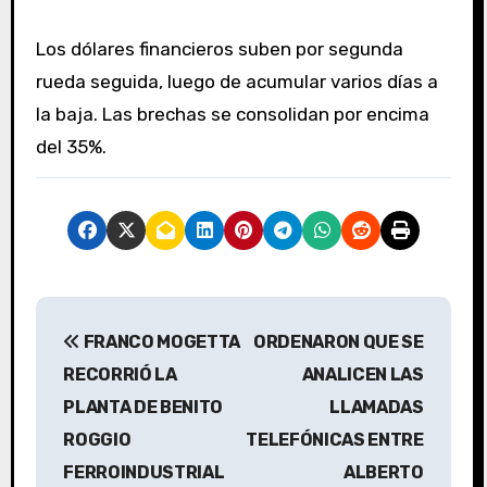
Los dólares financieros suben por segunda
rueda seguida, luego de acumular varios días a
la baja. Las brechas se consolidan por encima
del 35%.
N
FRANCO MOGETTA
ORDENARON QUE SE
a
RECORRIÓ LA
ANALICEN LAS
v
PLANTA DE BENITO
LLAMADAS
ROGGIO
TELEFÓNICAS ENTRE
e
FERROINDUSTRIAL
ALBERTO