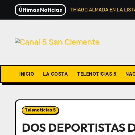
Saltar
Últimas Noticias
RIVER INSCRIBIÓ A THIAGO ALMADA EN LA LI
al
contenido
INICIO
LA COSTA
TELENOTICIAS 5
NAC
Telenoticias 5
DOS DEPORTISTAS D