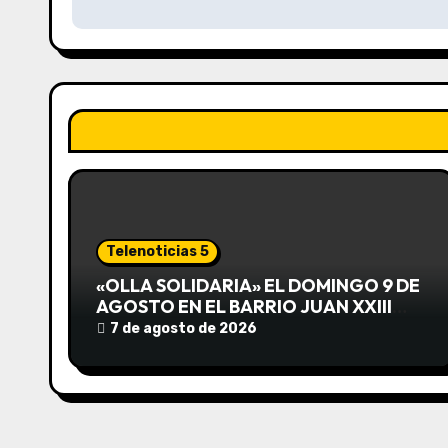
v
e
g
a
c
i
ó
Telenoticias 5
n
«OLLA SOLIDARIA» EL DOMINGO 9 DE
AGOSTO EN EL BARRIO JUAN XXIII
d
DESDE LAS 13 HS
7 de agosto de 2026
e
e