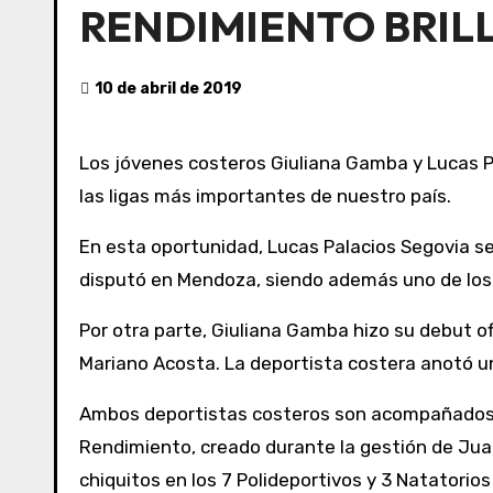
RENDIMIENTO BRIL
10 de abril de 2019
Los jóvenes costeros Giuliana Gamba y Lucas Palacios Segovia tuvieron un gran fin de semana deportivo como jugadores de handball en equipos de
las ligas más importantes de nuestro país.
En esta oportunidad, Lucas Palacios Segovia s
disputó en Mendoza, siendo además uno de los 
Por otra parte, Giuliana Gamba hizo su debut of
Mariano Acosta. La deportista costera anotó un 
Ambos deportistas costeros son acompañados en
Rendimiento, creado durante la gestión de Jua
chiquitos en los 7 Polideportivos y 3 Natatorio