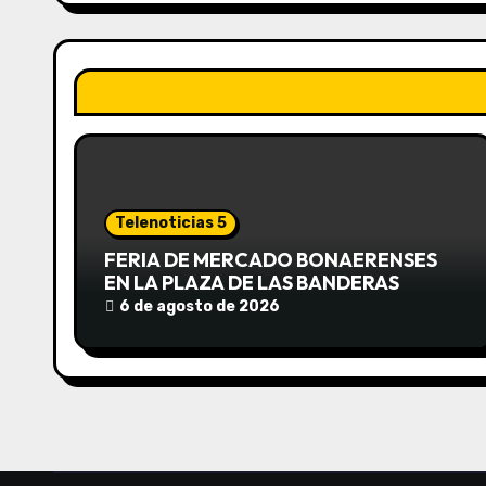
e
g
a
c
i
ó
Telenoticias 5
n
FERIA DE MERCADO BONAERENSES
EN LA PLAZA DE LAS BANDERAS
d
6 de agosto de 2026
e
e
n