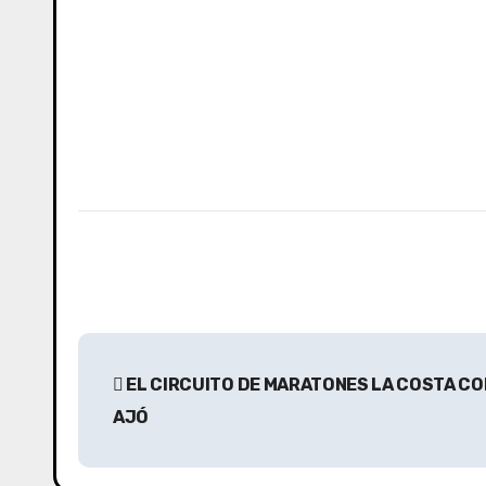
N
EL CIRCUITO DE MARATONES LA COSTA CO
a
AJÓ
v