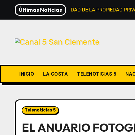
Saltar
Últimas Noticias
LEY DE INVIOLABILIDAD DE LA PROPIEDAD PRI
al
contenido
INICIO
LA COSTA
TELENOTICIAS 5
NAC
Telenoticias 5
EL ANUARIO FOTOGR