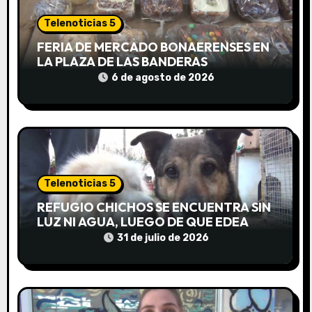
d
Telenoticias 5
e
FERIA DE MERCADO BONAERENSES EN
LA PLAZA DE LAS BANDERAS
e
6 de agosto de 2026
n
t
r
a
Telenoticias 5
d
REFUGIO CHICHOS SE ENCUENTRA SIN
LUZ NI AGUA, LUEGO DE QUE EDEA
a
CORTARA EL SUMINISTRO SIN AVISO
31 de julio de 2026
s