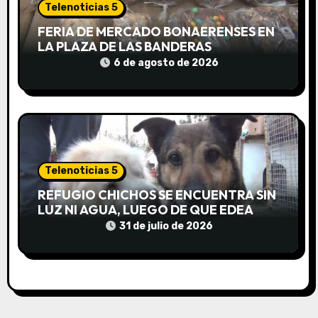
a
Telenoticias 5
d
FERIA DE MERCADO BONAERENSES EN
LA PLAZA DE LAS BANDERAS
a
6 de agosto de 2026
s
Telenoticias 5
REFUGIO CHICHOS SE ENCUENTRA SIN
LUZ NI AGUA, LUEGO DE QUE EDEA
CORTARA EL SUMINISTRO SIN AVISO
31 de julio de 2026