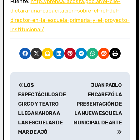
Fuente:
http://prensa.lacosta.gob.ar/el-ciie-
dictara-una-capacitacion-sobre-el-rol-del-
director-en-la-escuela-primaria-y-el-proyecto-
institucional/
N
LOS
JUAN PABLO
a
ESPECTÁCULOS DE
ENCABEZÓ LA
v
CIRCO Y TEATRO
PRESENTACIÓN DE
LLEGAN AHORA A
LA NUEVA ESCUELA
e
LAS ESCUELAS DE
MUNICIPAL DE ARTE
g
MAR DE AJÓ