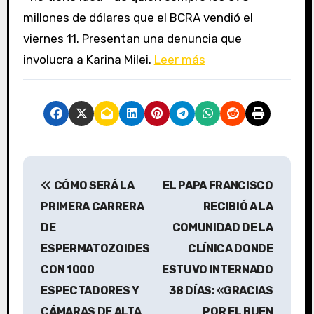
millones de dólares que el BCRA vendió el
viernes 11. Presentan una denuncia que
involucra a Karina Milei.
Leer más
N
CÓMO SERÁ LA
EL PAPA FRANCISCO
a
PRIMERA CARRERA
RECIBIÓ A LA
v
DE
COMUNIDAD DE LA
ESPERMATOZOIDES
CLÍNICA DONDE
e
CON 1000
ESTUVO INTERNADO
g
ESPECTADORES Y
38 DÍAS: «GRACIAS
a
CÁMARAS DE ALTA
POR EL BUEN