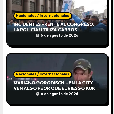
a
d
Nacionales / Internacionales
a
INCIDENTES FRENTE AL CONGRESO:
s
LA POLICÍA UTILIZA CARROS
HIDRANTES PARA DISPERSAR LA
6 de agosto de 2026
PROTESTA
Nacionales / Internacionales
MARIANO GORODISCH: «EN LA CITY
VEN ALGO PEOR QUE EL RIESGO KUKA,
EL RIESGO MIRIAM BREGMAN»
6 de agosto de 2026