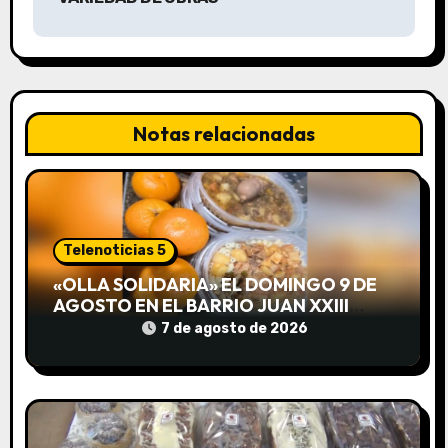
a
c
i
Notas relacionadas
ó
n
d
Telenoticias 5
e
«OLLA SOLIDARIA» EL DOMINGO 9 DE
AGOSTO EN EL BARRIO JUAN XXIII
e
DESDE LAS 13 HS
7 de agosto de 2026
n
t
r