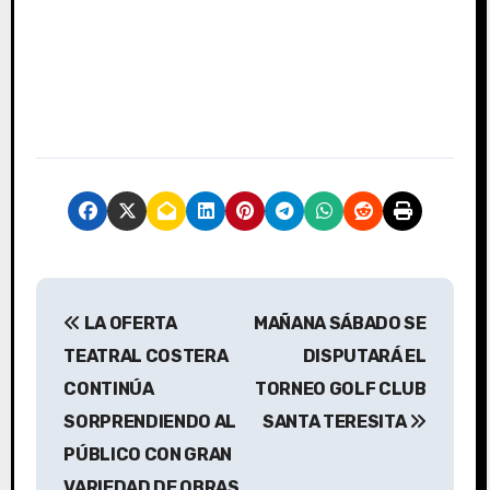
N
LA OFERTA
MAÑANA SÁBADO SE
a
TEATRAL COSTERA
DISPUTARÁ EL
v
CONTINÚA
TORNEO GOLF CLUB
SORPRENDIENDO AL
SANTA TERESITA
e
PÚBLICO CON GRAN
g
VARIEDAD DE OBRAS