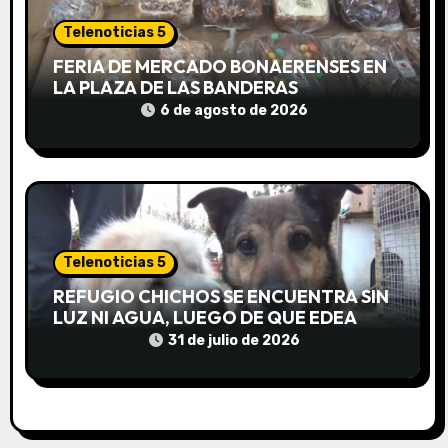
a
Telenoticias 5
d
FERIA DE MERCADO BONAERENSES EN
LA PLAZA DE LAS BANDERAS
a
6 de agosto de 2026
s
Telenoticias 5
REFUGIO CHICHOS SE ENCUENTRA SIN
LUZ NI AGUA, LUEGO DE QUE EDEA
CORTARA EL SUMINISTRO SIN AVISO
31 de julio de 2026