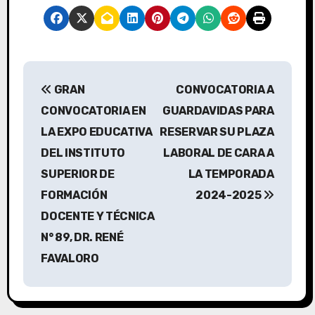
N
GRAN
CONVOCATORIA A
a
CONVOCATORIA EN
GUARDAVIDAS PARA
v
LA EXPO EDUCATIVA
RESERVAR SU PLAZA
DEL INSTITUTO
LABORAL DE CARA A
e
SUPERIOR DE
LA TEMPORADA
g
FORMACIÓN
2024-2025
a
DOCENTE Y TÉCNICA
N° 89, DR. RENÉ
c
FAVALORO
i
ó