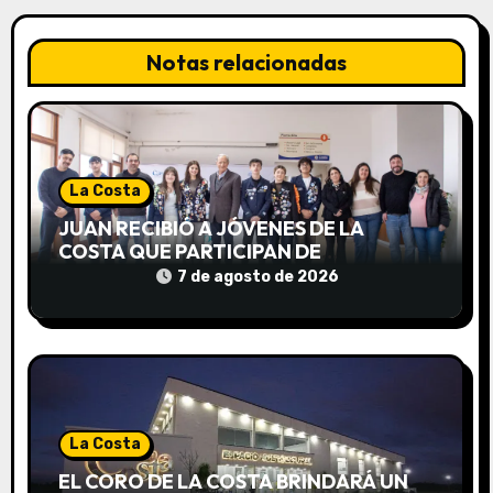
n
Notas relacionadas
d
e
e
La Costa
n
JUAN RECIBIÓ A JÓVENES DE LA
t
COSTA QUE PARTICIPAN DE
INTERCAMBIOS CULTURALES EN
7 de agosto de 2026
r
DISTINTOS PAÍSES
a
d
a
La Costa
s
EL CORO DE LA COSTA BRINDARÁ UN