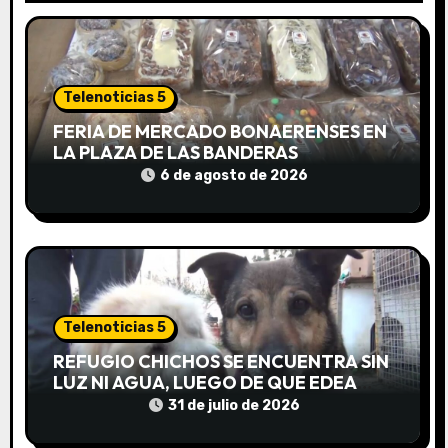
n
d
Telenoticias 5
e
FERIA DE MERCADO BONAERENSES EN
LA PLAZA DE LAS BANDERAS
e
6 de agosto de 2026
n
t
r
a
Telenoticias 5
d
REFUGIO CHICHOS SE ENCUENTRA SIN
LUZ NI AGUA, LUEGO DE QUE EDEA
a
CORTARA EL SUMINISTRO SIN AVISO
31 de julio de 2026