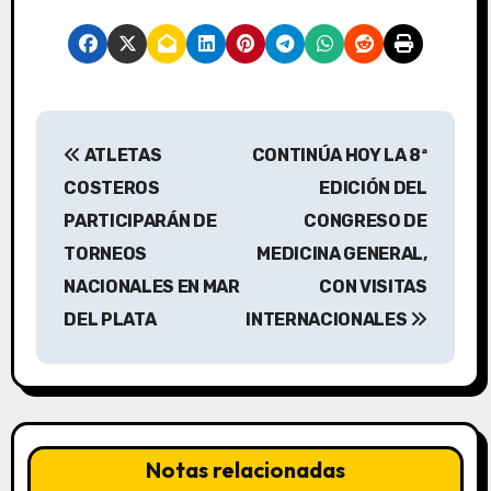
N
ATLETAS
CONTINÚA HOY LA 8ª
a
COSTEROS
EDICIÓN DEL
v
PARTICIPARÁN DE
CONGRESO DE
TORNEOS
MEDICINA GENERAL,
e
NACIONALES EN MAR
CON VISITAS
g
DEL PLATA
INTERNACIONALES
a
c
i
Notas relacionadas
ó