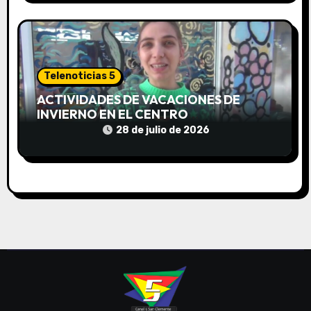
s
Telenoticias 5
ACTIVIDADES DE VACACIONES DE
INVIERNO EN EL CENTRO
COMUNITARIO EL TALA
28 de julio de 2026