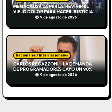
a
MEGACAUSA LA PERLA: REVIVIR EL
VIEJO DOLOR PARA HACER JUSTICIA
d
9 de agosto de 2026
a
s
Nacionales / Internacionales
CARLOS REGAZZONI: «LA DEMANDA
DE PROGRAMADORES CAYÓ UN 90% Y
VA A SER PEOR»
9 de agosto de 2026