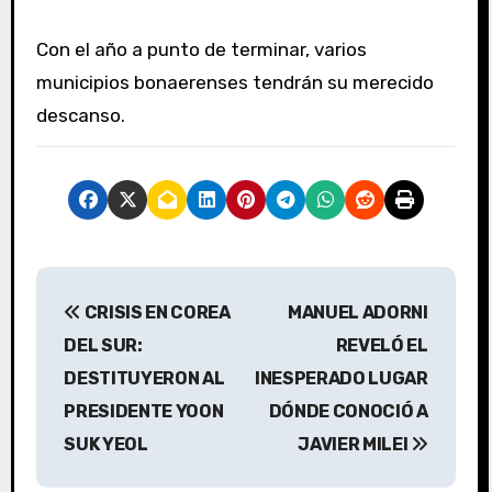
Con el año a punto de terminar, varios
municipios bonaerenses tendrán su merecido
descanso.
N
CRISIS EN COREA
MANUEL ADORNI
a
DEL SUR:
REVELÓ EL
v
DESTITUYERON AL
INESPERADO LUGAR
PRESIDENTE YOON
DÓNDE CONOCIÓ A
e
SUK YEOL
JAVIER MILEI
g