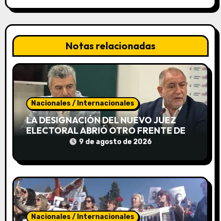
a
c
Notas relacionadas
i
ó
n
Nacionales / Internacionales
d
LA DESIGNACIÓN DEL NUEVO JUEZ
e
ELECTORAL ABRIÓ OTRO FRENTE DE
DISPUTA ENTRE LLARYORA Y LA
9 de agosto de 2026
e
OPOSICIÓN
n
t
r
Nacionales / Internacionales