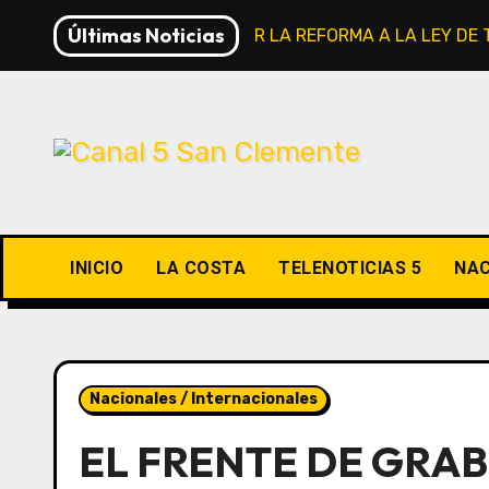
Saltar
Últimas Noticias
VIVO: TRAS RETIRAR LA REFORMA A LA LEY DE
al
contenido
INICIO
LA COSTA
TELENOTICIAS 5
NAC
Nacionales / Internacionales
EL FRENTE DE GRAB