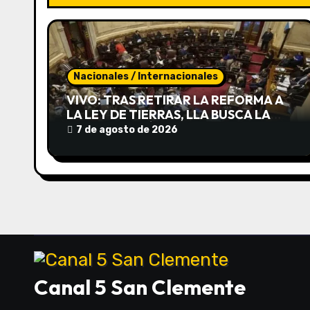
i
ó
n
Nacionales / Internacionales
VIVO: TRAS RETIRAR LA REFORMA A
d
LA LEY DE TIERRAS, LLA BUSCA LA
MEDIA SANCIÓN DE INVIOLABILIDAD
7 de agosto de 2026
e
DE LA PROPIEDAD PRIVADA
e
n
t
r
a
Canal 5 San Clemente