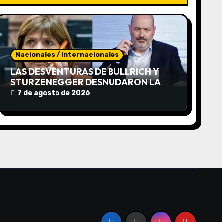
Nacionales / Internacionales
LAS DESVENTURAS DE BULLRICH Y
STURZENEGGER DESNUDARON LA
INTRANSIGENCIA DE KARINA
7 de agosto de 2026