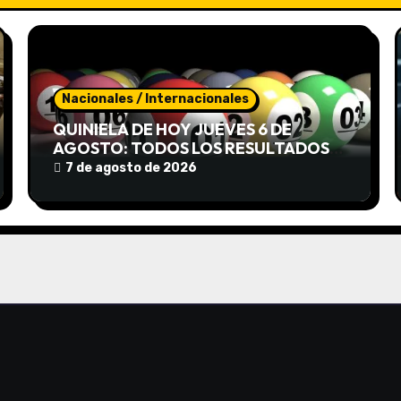
Nacionales / Internacionales
QUINIELA DE HOY JUEVES 6 DE
AGOSTO: TODOS LOS RESULTADOS
DE LA NACIONAL Y PROVINCIA
7 de agosto de 2026