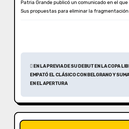
Patria Grande publicó un comunicado en el que señaló que Buenos Aires es la provincia “más castigada” por el “odio gorila del Gobierno” de Javier Milei.
Sus propuestas para eliminar la fragmentación y
N
EN LA PREVIA DE SU DEBUT EN LA COPA L
a
EMPATÓ EL CLÁSICO CON BELGRANO Y SUMA
v
EN EL APERTURA
e
g
a
c