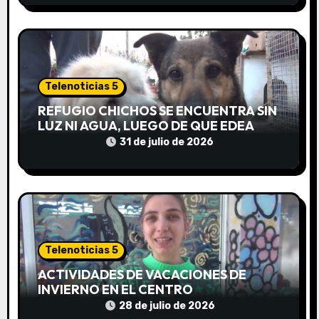
e
n
t
Telenoticias 5
r
REFUGIO CHICHOS SE ENCUENTRA SIN
a
LUZ NI AGUA, LUEGO DE QUE EDEA
CORTARA EL SUMINISTRO SIN AVISO
31 de julio de 2026
d
a
s
Telenoticias 5
ACTIVIDADES DE VACACIONES DE
INVIERNO EN EL CENTRO
COMUNITARIO EL TALA
28 de julio de 2026