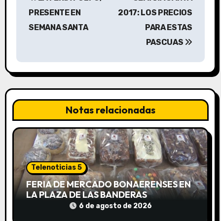
a
PRESENTE EN
2017: LOS PRECIOS
v
SEMANA SANTA
PARA ESTAS
PASCUAS
e
g
a
c
Notas relacionadas
i
ó
n
Telenoticias 5
FERIA DE MERCADO BONAERENSES EN
d
LA PLAZA DE LAS BANDERAS
e
6 de agosto de 2026