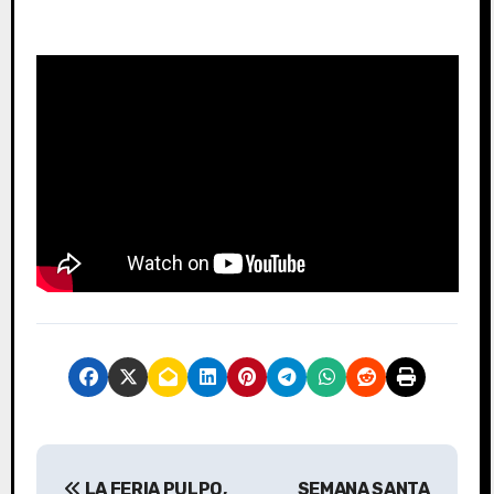
N
LA FERIA PULPO,
SEMANA SANTA