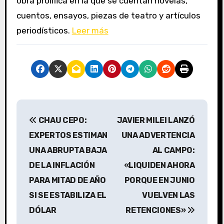
obra prolífica en la que se cuentan novelas,
cuentos, ensayos, piezas de teatro y artículos
periodísticos.
Leer más
N
CHAU CEPO:
JAVIER MILEI LANZÓ
a
EXPERTOS ESTIMAN
UNA ADVERTENCIA
v
UNA ABRUPTA BAJA
AL CAMPO:
DE LA INFLACIÓN
«LIQUIDEN AHORA
e
PARA MITAD DE AÑO
PORQUE EN JUNIO
g
SI SE ESTABILIZA EL
VUELVEN LAS
a
DÓLAR
RETENCIONES»